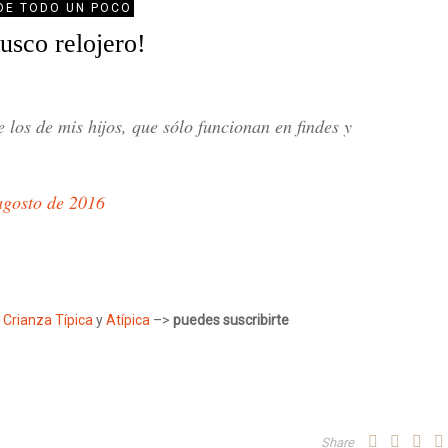
DE TODO UN POCO
usco relojero!
 los de mis hijos, que sólo funcionan en findes y
agosto de 2016
e
Crianza Típica
y
Atípica
–>
puedes suscribirte
Share