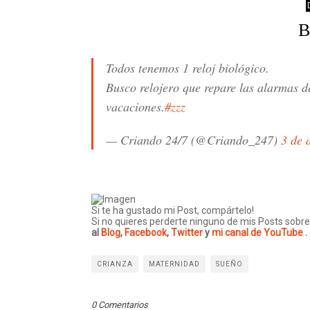
B
Todos tenemos 1 reloj biológico.
Busco relojero que repare las alarmas de
vacaciones.
#zzz
— Criando 24/7 (@Criando_247)
3 de 
Si te ha gustado mi Post, compártelo!
Si no quieres perderte ninguno de mis Posts sobr
al
Blog
,
Facebook
,
Twitter
y
mi canal de YouTube
.
CRIANZA
MATERNIDAD
SUEÑO
0 Comentarios