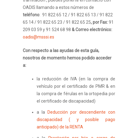
OADIS llamando a estos números de
teléfono
:
91 822 65 12 / 91 822 65 13 / 91 822
65 14 / 91 822 65 23 / 91 822 65 25
, por Fax:
91
209 03 59 y 91 524 68 98
& Correo electrónico:
oadis@msssi.es
Con respecto a las ayudas de esta guía,
nosotros de momento hemos podido acceder
a:
la reducción de IVA (en la compra de
vehículo por el certificado de PMR & en
la compra de férulas en la ortopedia por
el certificado de discapacidad)
a la
Deducción por descendiente con
discapacidad ( y posible pago
anticipado) de la RENTA
a la
Prestación por hijo a cargo de