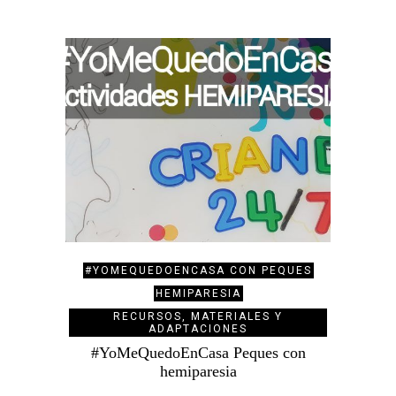
#YOMEQUEDOENCASA CON PEQUES
HEMIPARESIA
RECURSOS, MATERIALES Y
ADAPTACIONES
#YoMeQuedoEnCasa Peques con
hemiparesia