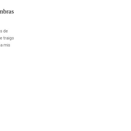
mbras
as de
e traigo
 a mis