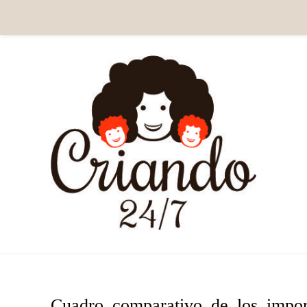
Cuadro_comparativo_de_los_import