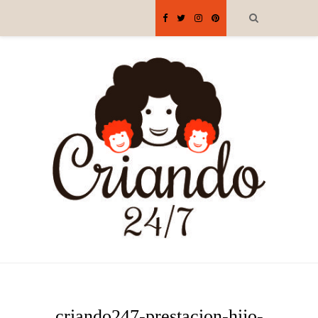
criando247-prestacion-hijo-