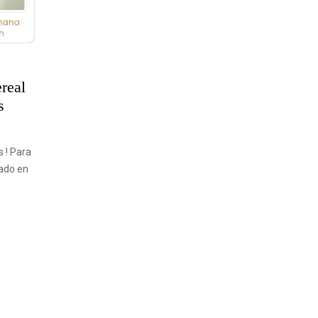
real
s
s ! Para
tado en