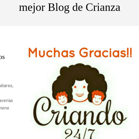
mejor Blog de Crianza
os
liares,
averías
viene