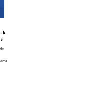
 de
es
 de
nueva