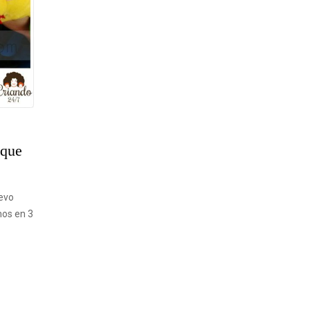
sque
evo
mos en 3