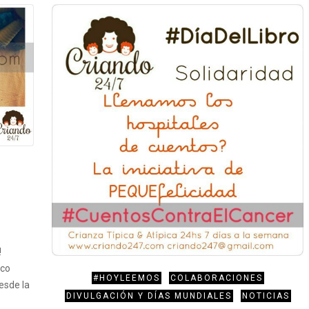
!
ico
#HOYLEEMOS
COLABORACIONES
esde la
DIVULGACIÓN Y DÍAS MUNDIALES
NOTICIAS