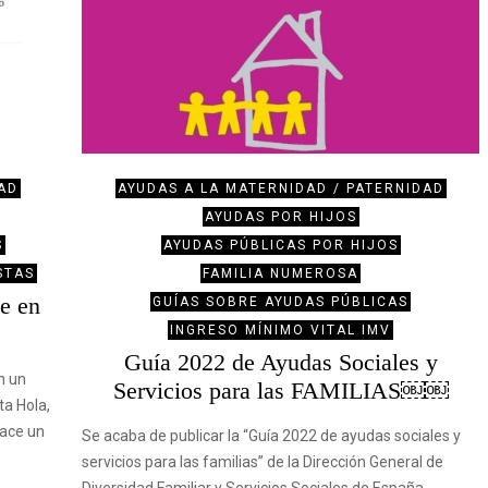
AD
AYUDAS A LA MATERNIDAD / PATERNIDAD
AYUDAS POR HIJOS
S
AYUDAS PÚBLICAS POR HIJOS
STAS
FAMILIA NUMEROSA
e en
GUÍAS SOBRE AYUDAS PÚBLICAS
INGRESO MÍNIMO VITAL IMV
Guía 2022 de Ayudas Sociales y
n un
Servicios para las FAMILIAS￼￼
ta Hola,
nace un
Se acaba de publicar la “Guía 2022 de ayudas sociales y
servicios para las familias” de la Dirección General de
Diversidad Familiar y Servicios Sociales de España.…