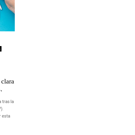
S
 clara
.
tras la
).
r esta