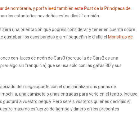
ar de nombrarla, y porfa leed también este Post de la Principesa de
enan las estanterías navideñas estos días? También.
s será una orientación que podréis considerar y tener en cuenta sobre
e gustaban los osos pandas o a mí pequeñín le chifla el
Monstruo de
siones con luces de neón de Cars3 (porque la de Cars2 es una
rar algo sin franquicia) que se usa sólo con las gafas 3D y sus
asociado del megajuguete con el que canalizar sus ganas de
a mochila, una camiseta o unas entradas para verlo en el teatro. Incluso
s gustará a vuestro peque. Pero seréis vosotros quienes decidáis el
vuestro máximo esfuerzo de tiempo y dinero en los presentes