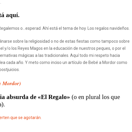
.
tá aquí.
egalemos o…esperad. Ahí está el tema de hoy. Los regalos navideños.
clinarse sobre la religiosidad o no de estas fiestas como tampoco sobre
el y/o los Reyes Magos en la educación de nuestros peques, o por el
ternativas mágicas a las tradicionales. Aquí todo mi respeto hacia
dea cada año. Y meto como inciso un artículo de Bebé a Mordor como
 postjuicios.
 a Mordor)
cia absurda de «El Regalo»
(o en plural los que
a).
erten que se agotarán.