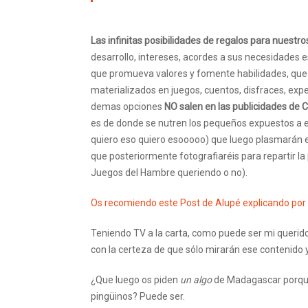
Las infinitas posibilidades de regalos para nuestros
desarrollo, intereses, acordes a sus necesidades e
que promueva valores y fomente habilidades, que n
materializados en juegos, cuentos, disfraces, expe
demas opciones
NO salen en las publicidades de Cl
es de donde se nutren los pequeños expuestos a el
quiero eso quiero esooooo) que luego plasmarán e
que posteriormente fotografiaréis para repartir la
Juegos del Hambre queriendo o no).
Os recomiendo este Post de Alupé explicando por q
Teniendo TV a la carta, como puede ser mi querido 
con la certeza de que sólo mirarán ese contenido
¿Que luego os piden
un algo
de Madagascar porque l
pingüinos? Puede ser.