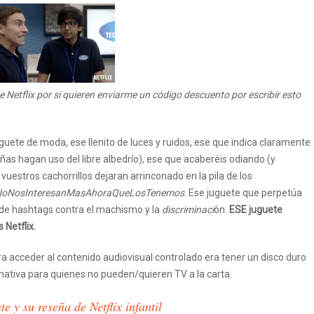
Netflix por si quieren enviarme un código descuento por escribir esto
uguete de moda, ese llenito de luces y ruidos, ese que indica claramente
ñas hagan uso del libre albedrío), ese que acaberéis odiando (y
vuestros cachorrillos dejaran arrinconado en la pila de los
NoNosInteresanMasAhoraQueLosTenemos
. Ese juguete que perpetúa
de hashtags contra el machismo y la
discriminaci
ón.
ESE juguete
 Netflix.
ara acceder al contenido audiovisual controlado era tener un disco duro
rnativa para quienes no pueden/quieren TV a la carta.
e y su reseña de Netflix infantil