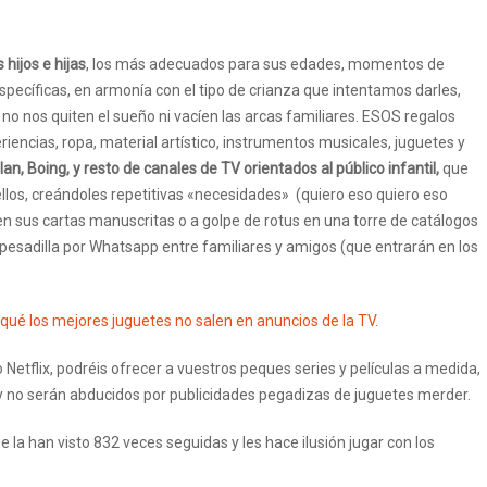
 hijos e hijas
, los más adecuados para sus edades, momentos de
specíficas, en armonía con el tipo de crianza que intentamos darles,
o nos quiten el sueño ni vacíen las arcas familiares. ESOS regalos
riencias, ropa, material artístico, instrumentos musicales, juguetes y
an, Boing, y resto de canales de TV orientados al público infantil,
que
los, creándoles repetitivas «necesidades» (quiero eso quiero eso
n sus cartas manuscritas o a golpe de rotus en una torre de catálogos
 pesadilla por Whatsapp entre familiares y amigos (que entrarán en los
ué los mejores juguetes no salen en anuncios de la TV.
Netflix, podréis ofrecer a vuestros peques series y películas a medida,
 y no serán abducidos por publicidades pegadizas de juguetes merder.
a han visto 832 veces seguidas y les hace ilusión jugar con los