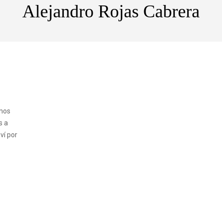
Alejandro Rojas Cabrera
emos
s a
ví por