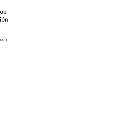
con
nión
 con