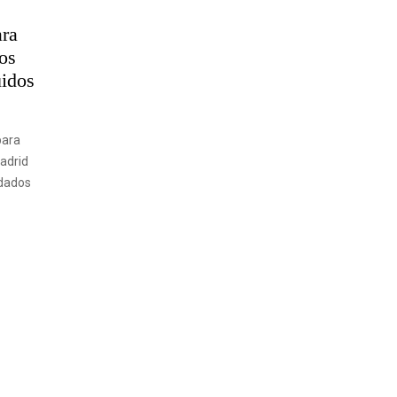
ara
os
uidos
para
Madrid
idados