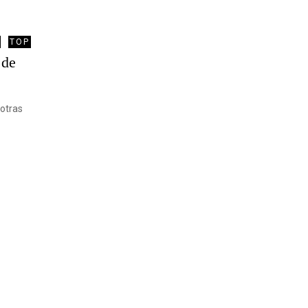
TOP
 de
 otras