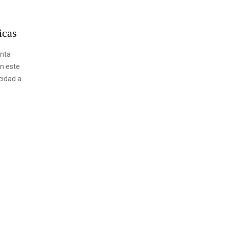
icas
enta
en este
cidad a