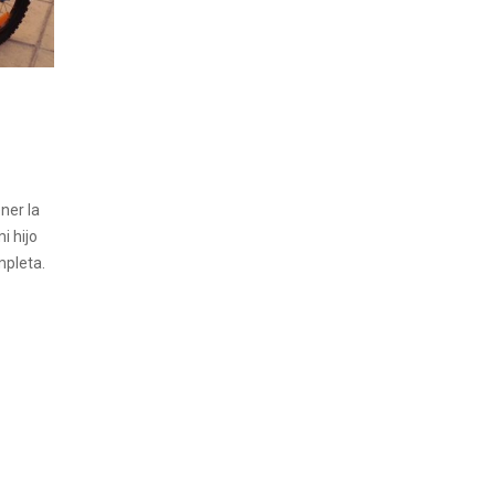
ener la
i hijo
mpleta.