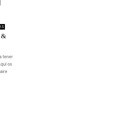
IS
0 &
a tener
Aquí os
aire