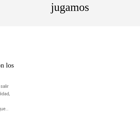
jugamos
n los
salir
idad,
 que…