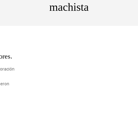
machista
ores.
moración
ieron