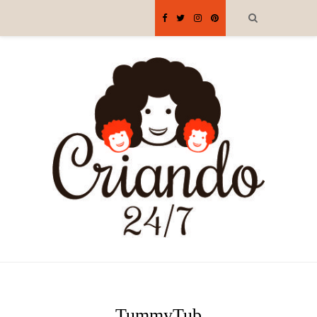
TummyTub