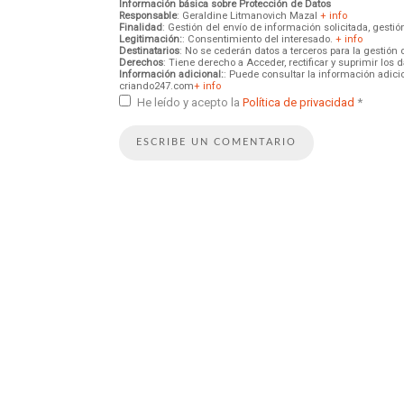
Información básica sobre Protección de Datos
Responsable
: Geraldine Litmanovich Mazal
+ info
Finalidad
: Gestión del envío de información solicitada, gest
Legitimación:
: Consentimiento del interesado.
+ info
Destinatarios
: No se cederán datos a terceros para la gestión 
Derechos
: Tiene derecho a Acceder, rectificar y suprimir los
Información adicional:
: Puede consultar la información adici
criando247.com
+ info
He leído y acepto la
Política de privacidad
*