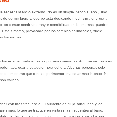
e ser el cansancio extremo. No es un simple “tengo sueño”, sino
s de dormir bien. El cuerpo está dedicando muchísima energía a
sto, es común sentir una mayor sensibilidad en las mamas: pueden
to. Este síntoma, provocado por los cambios hormonales, suele
s frecuentes.
en hacer su entrada en estas primeras semanas. Aunque se conocen
ueden aparecer a cualquier hora del día. Algunas personas sólo
imentos, mientras que otras experimentan malestar más intenso. No
 son válidas.
rinar con más frecuencia. El aumento del flujo sanguíneo y los
jen más, lo que se traduce en visitas más frecuentes al baño.
dominales, parecidas a las de la menstruación, causadas por la