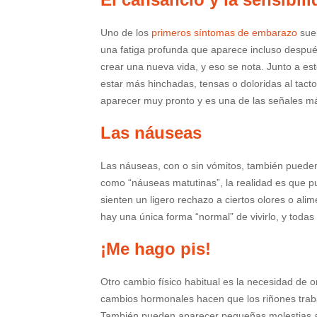
Uno de los
primeros síntomas de embarazo
suel
una fatiga profunda que aparece incluso despué
crear una nueva vida, y eso se nota. Junto a e
estar más hinchadas, tensas o doloridas al tac
aparecer muy pronto y es una de las señales má
Las náuseas
Las náuseas, con o sin vómitos, también pued
como “náuseas matutinas”, la realidad es que p
sienten un ligero rechazo a ciertos olores o al
hay una única forma “normal” de vivirlo, y todas
¡Me hago pis!
Otro cambio físico habitual es la necesidad de o
cambios hormonales hacen que los riñones traba
También pueden aparecer pequeñas molestias ab