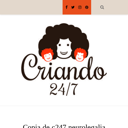
Copia de c247 neurolegalia