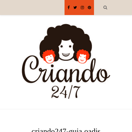
criando247-guia oadis