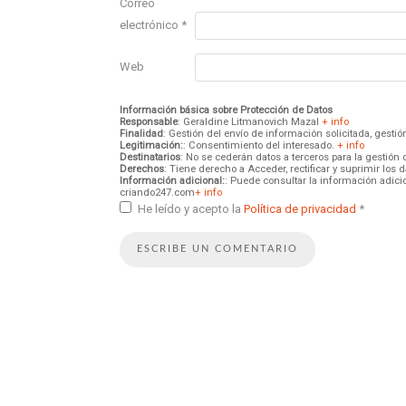
Correo
electrónico
*
Web
Información básica sobre Protección de Datos
Responsable
: Geraldine Litmanovich Mazal
+ info
Finalidad
: Gestión del envío de información solicitada, gest
Legitimación:
: Consentimiento del interesado.
+ info
Destinatarios
: No se cederán datos a terceros para la gestión 
Derechos
: Tiene derecho a Acceder, rectificar y suprimir los
Información adicional:
: Puede consultar la información adici
criando247.com
+ info
He leído y acepto la
Política de privacidad
*