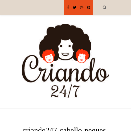
criando247-cabello-peques-