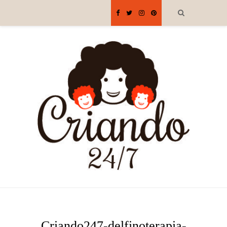
Criando247-delfinoterapia-