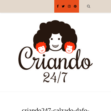
criando247-calzado-dafo-