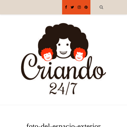
foto-del-espacio-exterior