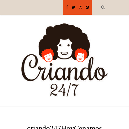
criando247HoyCenamos