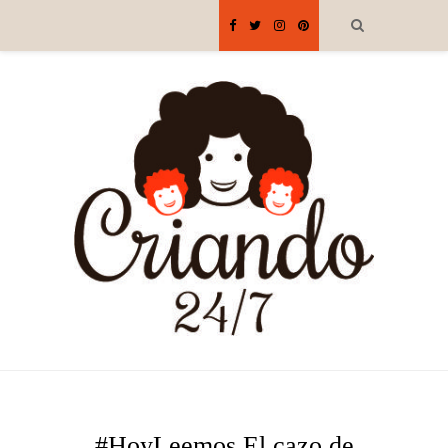
#HoyLeemos El cazo de