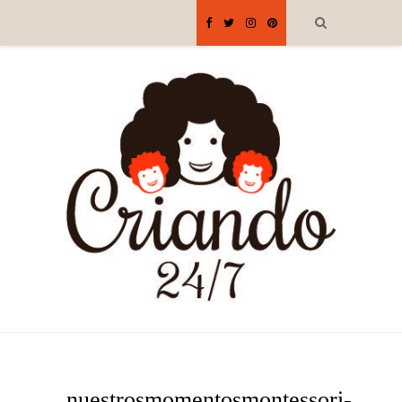
nuestrosmomentosmontessori-