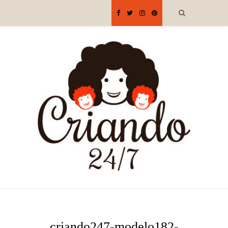
criando247-modelo182-