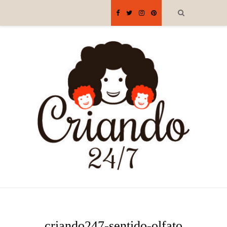
criando247-sentido-olfato