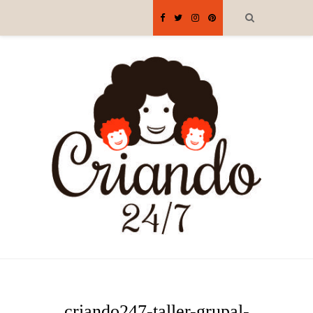
criando247-taller-grupal-