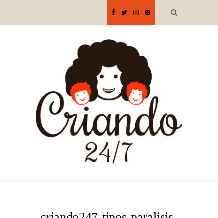
criando247-tipos-paralisis-