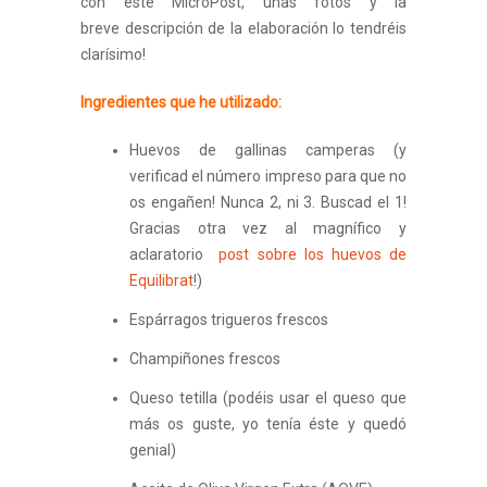
con este MicroPost, unas fotos y la
breve descripción de la elaboración lo tendréis
clarísimo!
Ingredientes que he utilizado:
Huevos de gallinas camperas (y
verificad el número impreso para que no
os engañen! Nunca 2, ni 3. Buscad el 1!
Gracias otra vez al magnífico y
aclaratorio
post sobre los huevos de
Equilibrat
!)
Espárragos trigueros frescos
Champiñones frescos
Queso tetilla (podéis usar el queso que
más os guste, yo tenía éste y quedó
genial)