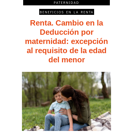
PATERNIDAD
BENEFICIOS EN LA RENTA
Renta. Cambio en la
Deducción por
maternidad: excepción
al requisito de la edad
del menor