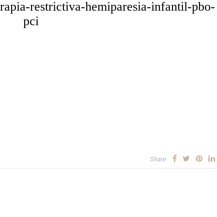
apia-restrictiva-hemiparesia-infantil-pbo-
pci
Share