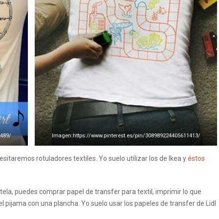
4489/
Imagen:https://www.pinterest.es/pin/308989224405611413/
sitaremos rotuladores textiles. Yo suelo utilizar los de Ikea y
éstos
tela, puedes comprar papel de transfer para textil, imprimir lo que
el pijama con una plancha. Yo suelo usar los papeles de transfer de Lidl